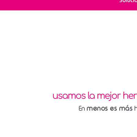
Soluci
usamos la mejor he
menos es más
En
h