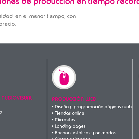
iones de producción en tiempo récor
esidad, en el menor tiempo, con
precio.
 AUDIOVISUAL
PRODUCCIÓN WEB
• Diseño y programación páginas web
io
• Tiendas online
• Microsites
• Landing-pages
• Banners estáticos y animados